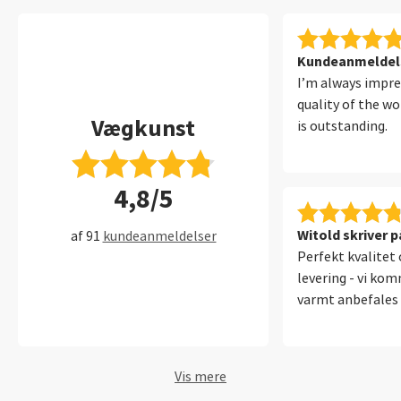
Kundeanmeldelse
I’m always impre
quality of the wo
Vægkunst
is outstanding.
4,8/5
Witold skriver p
af 91
kundeanmeldelser
Perfekt kvalitet 
levering - vi ko
varmt anbefales
Vis mere