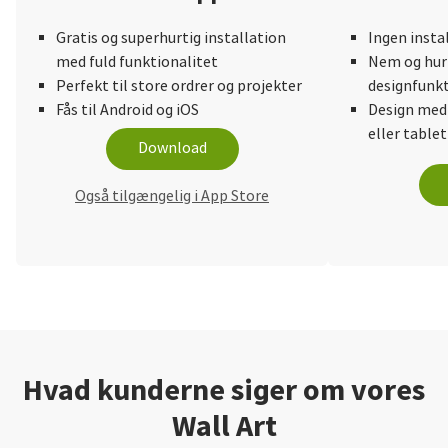
Gratis og superhurtig installation
Ingen insta
med fuld funktionalitet
Nem og hurt
Perfekt til store ordrer og projekter
designfunkt
Fås til Android og iOS
Design med
eller tablet
Download
Også tilgængelig i App Store
Hvad kunderne siger om vores
Wall Art