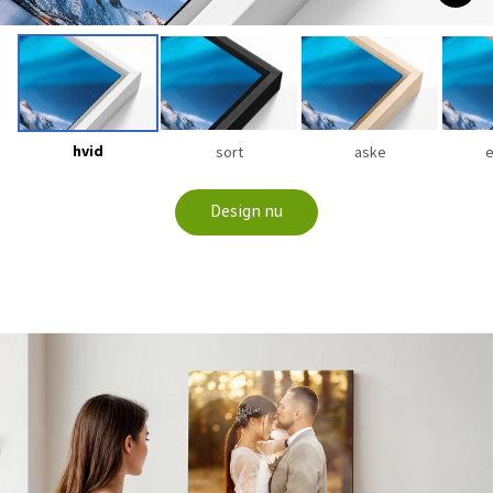
hvid
sort
aske
Design nu