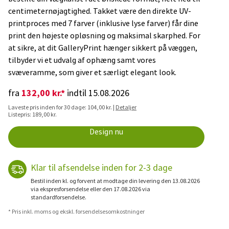
centimeternøjagtighed. Takket være den direkte UV-
printproces med 7 farver (inklusive lyse farver) får dine
print den højeste opløsning og maksimal skarphed. For
at sikre, at dit GalleryPrint hænger sikkert på væggen,
tilbyder vi et udvalg af ophæng samt vores
svæveramme, som giver et særligt elegant look.
132,00 kr.*
fra
indtil 15.08.2026
Laveste pris inden for 30 dage: 104,00 kr. |
Detaljer
Listepris: 189,00 kr.
Design nu
Klar til afsendelse inden for 2-3 dage
Bestil inden kl. og forvent at modtage din levering den 13.08.2026
via ekspresforsendelse eller den 17.08.2026 via
standardforsendelse.
* Pris inkl. moms og ekskl. forsendelsesomkostninger