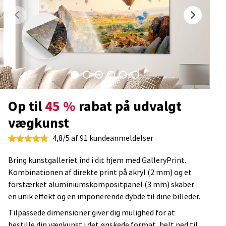
Op til
45 %
rabat på udvalgt
vægkunst
4,8/5 af 91 kundeanmeldelser
Bring kunstgalleriet ind i dit hjem med GalleryPrint.
Kombinationen af direkte print på akryl (2 mm) og et
forstærket aluminiumskompositpanel (3 mm) skaber
en unik effekt og en imponerende dybde til dine billeder.
Tilpassede dimensioner giver dig mulighed for at
bestille din vægkunst i det ønskede format, helt ned til