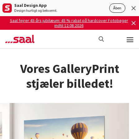
Saal Design App
Åben
Design hurtigt og bekvemt.
Saal fejrer 45-års jubilæum: 45 % rabat på hardcover Fotobøger
indtil 12.08.2026
Vores GalleryPrint
stjæler billedet!