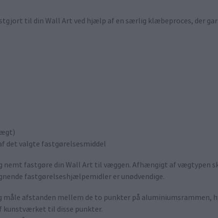
tgjort til din Wall Art ved hjælp af en særlig klæbeproces, der gar
vægt)
f det valgte fastgørelsesmiddel
nemt fastgøre din Wall Art til væggen. Afhængigt af vægtypen s
 lignende fastgørelseshjælpemidler er unødvendige.
n og måle afstanden mellem de to punkter på aluminiumsrammen, hv
f kunstværket til disse punkter.