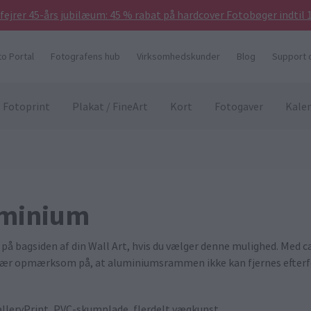
 fejrer 45-års jubilæum: 45 % rabat på hardcover Fotobøger indtil 
to Portal
Fotografens hub
Virksomhedskunder
Blog
Support 
Fotoprint
Plakat / FineArt
Kort
Fotogaver
Kale
uminium
bagsiden af din Wall Art, hvis du vælger denne mulighed. Med ca
. Vær opmærksom på, at aluminiumsrammen ikke kan fjernes efterf
GalleryPrint, PVC-skumplade, flerdelt vægkunst