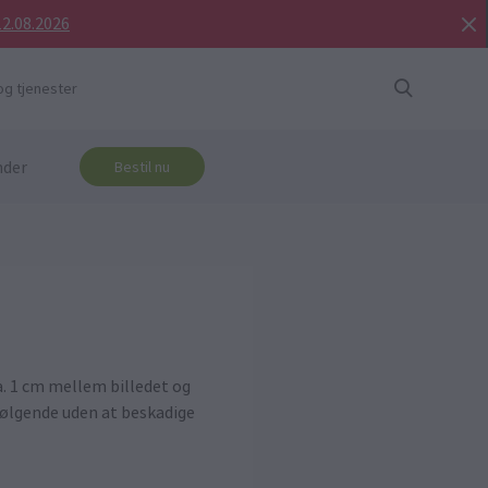
12.08.2026
og tjenester
nder
Bestil nu
. 1 cm mellem billedet og
ølgende uden at beskadige