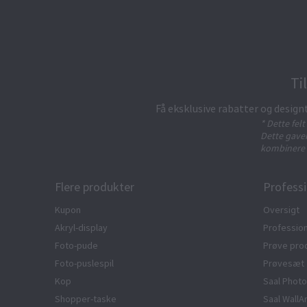
Ti
Få eksklusive rabatter og design
* Dette fel
Dette gavek
kombinere 
Flere produkter
Professi
Kupon
Oversigt
Akryl-display
Profession
Foto-pude
Prøve pro
Foto-puslespil
Prøvesæt
Kop
Saal Photo
Shopper-taske
Saal WallA