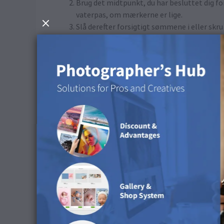
Brug det midtpunkt, du har besluttet dig fo
vaterpas, om mærkerne er lige.
Slå derefter forsigtigt sømmene i eller skru 
underrammen på. Du må ikke stramme dem m
passer til underrammens dybde.
Placer forsigtigt Wall Art, så sømmene el
sømmene eller skruerne.