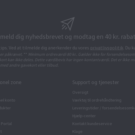
lmeld dig nyhedsbrevet og modtag en 40 kr. rabat
tips. Ved at tilmelde dig anerkender du vores
privatlivspolitik
. Du k
t er påkrævet.
**
Minimum ordreværdi 80 kr.. Gælder ikke for forsendelsesom
ort kan ikke deles. Dette værdibevis har ingen kontantværdi. Det er ikke mu
med andre gavekort eller tilbud.
onel zone
Support og tjenester
Oversigt
el konto
Værktøj til ordrehåndtering
dukter
Leveringstider / forsendelsesomk
Hjælp-center
 Portal
Kontakt kundeservice
rt
Klage