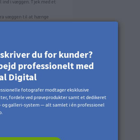
l ind i væggen. Tjek med et
 fra væggen til at hænge
ragende længde, så den
n langsomt ned på
skriver du for kunder?
bejd professionelt med
al Digital
ssionelle fotografer modtager eksklusive
ter, fordele ved prøveprodukter samt et dedikeret
 og galleri-system — alt samlet i én professionel
o.