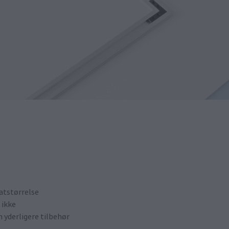
matstørrelse
 ikke
yderligere tilbehør