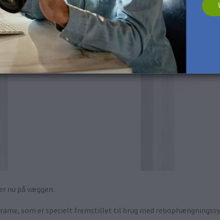
er nu på væggen.
frame, som er specielt fremstillet til brug med rebophængningssys