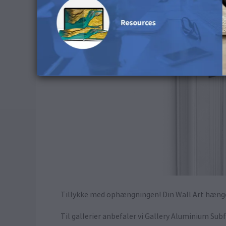
Tillykke med ophængningen! Din Wall Art hæng
Til gallerier anbefaler vi Gallery Aluminium Sub