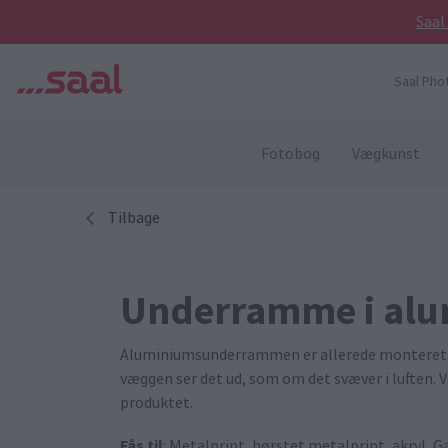
Saal
Saal Pho
Fotobog
Vægkunst
Tilbage
Underramme i al
Aluminiumsunderrammen er allerede monteret på 
væggen ser det ud, som om det svæver i luften
produktet.
Fås til
: Metalprint, børstet metalprint, akryl, 