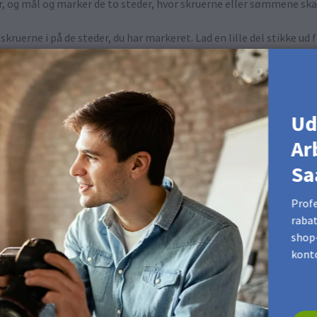
r, og mål og marker de to steder, hvor skruerne eller sømmene ska
skruerne i på de steder, du har markeret. Lad en lille del stikke ud
od væggen endnu, da det kan være nødvendigt at justere den ud
ler skruerne flugter med hullerne på aluminiumsrammen. Sænk de
Ud
Ar
Sa
Profe
rabat
shop-
kont