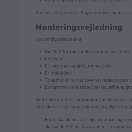
Aluminiumsrammens vægt: ca. 190,5 g/m
Kan bestilles separat: Nej, da monteringen er fas
Monteringsvejledning
Nødvendige materialer:
Din Wall Art med underrammen installeret
En blyant
Et vaterpas (valgfrit, men nyttigt)
Et målebånd
To søm eller skruer (overvej vægkunstens 
En hammer eller skruetrækker, afhængigt a
Med underrammen i aluminium kan du hurtigt og 
eller skruer til at hænge skinnen op. Øjer eller
Først skal du beslutte dig for placeringe
skal sidde. Mål også afstanden fra toppen a