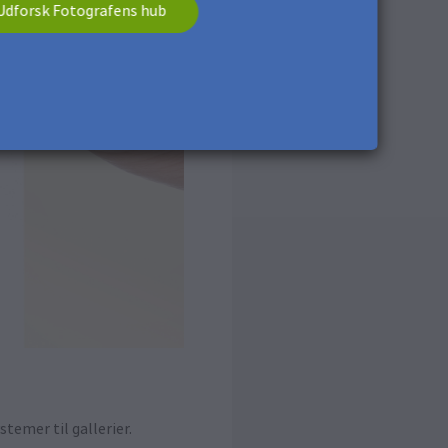
Udforsk Fotografens hub
temer til gallerier.