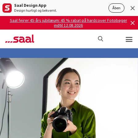
Saal Design App
Åben
Design hurtigt og bekvemt.
Saal fejrer 45-års jubilæum: 45 % rabat på hardcover Fotobøger
indtil 12.08.2026