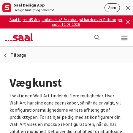
Saal Design App
Åben
Design hurtigt og bekvemt.
Saal fejrer 45-års jubilæum: 45 % rabat på hardcover Fotobøger
indtil 12.08.2026
Tilbage
Vægkunst
I sektionen Wall Art finder du flere muligheder. Hver
Wall Art har sine egne egenskaber, så når de er valgt, vil
konfigurationsmulighederne variere afhængigt af
produkttypen. For at hjælpe dig med at konfigurere din
Wall Art vises en mockup i konfiguratoren, når du har
valgt en mulighed. Det giver dig mulighed for at uploade