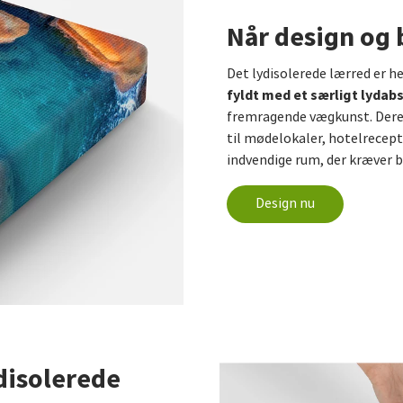
Når design og
Det lydisolerede lærred er he
fyldt med et særligt lyda
fremragende vægkunst. Deres 
til mødelokaler, hotelrecept
indvendige rum, der kræver b
Design nu
disolerede