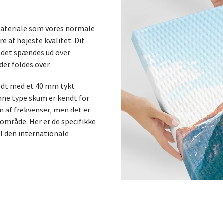
materiale som vores normale
e af højeste kvalitet. Dit
rredet spændes ud over
der foldes over.
fyldt med et 40 mm tykt
ne type skum er kendt for
m af frekvenser, men det er
sområde. Her er de specifikke
il den internationale