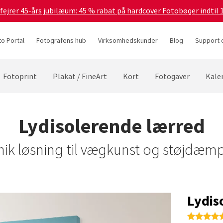
 fejrer 45-års jubilæum: 45 % rabat på hardcover Fotobøger indtil 
to Portal
Fotografens hub
Virksomhedskunder
Blog
Support 
Fotoprint
Plakat / FineArt
Kort
Fotogaver
Kale
Lydisolerende lærred
nik løsning til vægkunst og støjdæm
Lydis