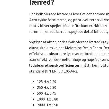
lærred?
Det lydisolerede lærred er lavet af det samme 
4 cm tykke fotolærred, og printkvaliteten vil vær
motiv bliver spejlet på alle fire kanter. Når læ
rammen, er det kun den spejlede del af billedet, 
Vigtigst af alt er, at det lydisolerede lærred er 
akustisk skum kaldet Melamine Resin Foam. Den
effektivt at absorbere lyd over et bredt spektru
især effektivt i det mellemhøje og høje frekven
lydabsorptionskoefficienter
, målt i henhold t
standard DIN EN ISO 10534-2.
125 Hz: 0.29
250 Hz: 0.30
500 Hz: 0.45
1000 Hz: 0.80
2000 Hz: 0.98