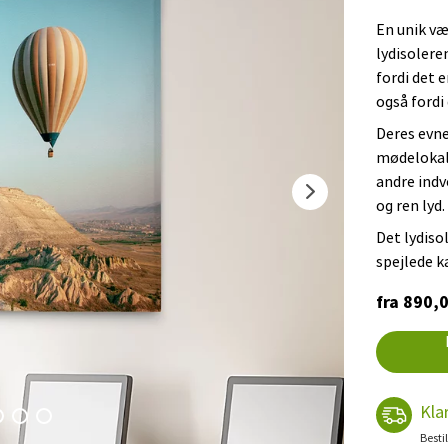
En unik v
lydisolere
fordi det 
også fordi
Deres evne
mødelokale
andre indv
og ren lyd.
Det lydiso
spejlede k
fra 890,0
Kla
Besti