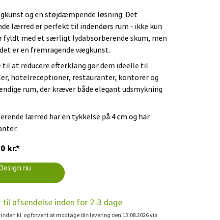
ægkunst og en støjdæmpende løsning: Det
nde lærred er perfekt til indendørs rum - ikke kun
er fyldt med et særligt lydabsorberende skum, men
 det er en fremragende vægkunst.
 til at reducere efterklang gør dem ideelle til
r, hotelreceptioner, restauranter, kontorer og
endige rum, der kræver både elegant udsmykning
lerende lærred har en tykkelse på 4 cm og har
anter.
0 kr.*
Design nu
r til afsendelse inden for 2-3 dage
l inden kl. og forvent at modtage din levering den 13.08.2026 via