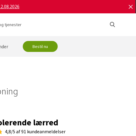
12.08.2026
og tjenester
nder
Bestil nu
pning
olerende lærred
4,8/5 af 91 kundeanmeldelser