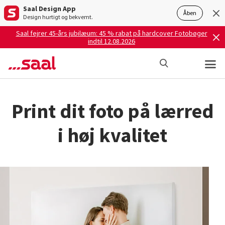
Saal Design App
Åben
Design hurtigt og bekvemt.
Saal fejrer 45-års jubilæum: 45 % rabat på hardcover Fotobøger
indtil 12.08.2026
Print dit foto på lærred
i høj kvalitet