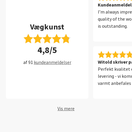
Kundeanmeldelse
I’m always impre
quality of the wo
Vægkunst
is outstanding.
4,8/5
Witold skriver p
af 91
kundeanmeldelser
Perfekt kvalitet 
levering - vi ko
varmt anbefales
Vis mere