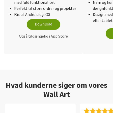
med fuld funktionalitet
Nem og hurt
Perfekt til store ordrer og projekter
designfunkt
Fås til Android og iOS
Design med
eller tablet
Download
Også tilgængelig i App Store
Hvad kunderne siger om vores
Wall Art