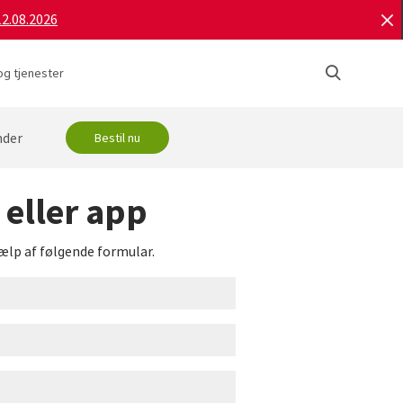
12.08.2026
og tjenester
nder
Bestil nu
eller app
jælp af følgende formular.