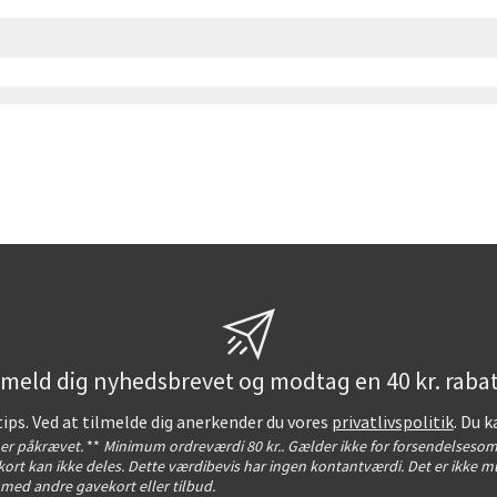
lmeld dig nyhedsbrevet og modtag en 40 kr. rabat
tips. Ved at tilmelde dig anerkender du vores
privatlivspolitik
. Du k
t er påkrævet.
**
Minimum ordreværdi 80 kr.. Gælder ikke for forsendelsesom
ort kan ikke deles. Dette værdibevis har ingen kontantværdi. Det er ikke mu
med andre gavekort eller tilbud.