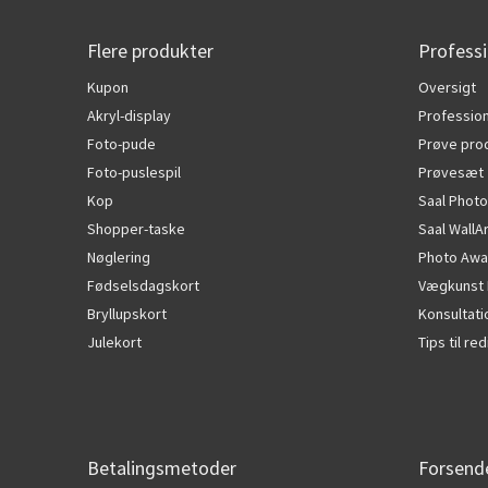
Flere produkter
Professi
Kupon
Oversigt
Akryl-display
Profession
Foto-pude
Prøve pro
Foto-puslespil
Prøvesæt
Kop
Saal Photo
Shopper-taske
Saal WallA
Nøglering
Photo Awa
Fødselsdagskort
Vægkunst 
Bryllupskort
Konsultat
Julekort
Tips til r
Betalingsmetoder
Forsend