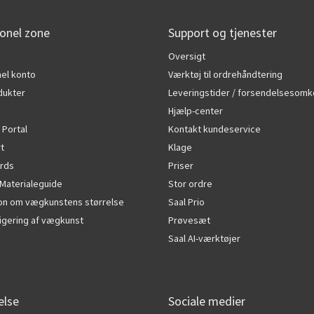
onel zone
Support og tjenester
Oversigt
el konto
Værktøj til ordrehåndtering
dukter
Leveringstider / forsendelsesomk
Hjælp-center
 Portal
Kontakt kundeservice
rt
Klage
rds
Priser
Materialeguide
Stor ordre
ion om vægkunstens størrelse
Saal Prio
edigering af vægkunst
Prøvesæt
Saal AI-værktøjer
else
Sociale medier