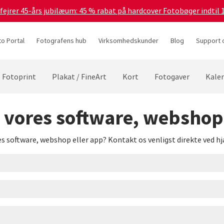
 fejrer 45-års jubilæum: 45 % rabat på hardcover Fotobøger indtil 
to Portal
Fotografens hub
Virksomhedskunder
Blog
Support 
Fotoprint
Plakat / FineArt
Kort
Fotogaver
Kale
vores software, webshop 
res software, webshop eller app? Kontakt os venligst direkte ved h