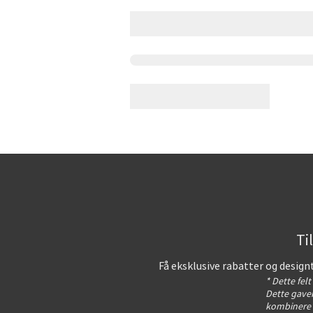
Ti
Få eksklusive rabatter og design
* Dette fel
Dette gavek
kombinere 