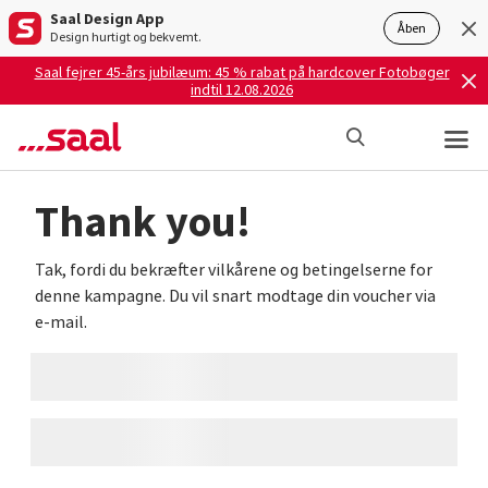
Saal Design App
Åben
Design hurtigt og bekvemt.
Saal fejrer 45-års jubilæum: 45 % rabat på hardcover Fotobøger
indtil 12.08.2026
Thank you!
Tak, fordi du bekræfter vilkårene og betingelserne for
denne kampagne. Du vil snart modtage din voucher via
e-mail.