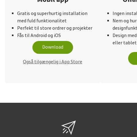
Gratis og superhurtig installation
Ingen insta
med fuld funktionalitet
Nem og hurt
Perfekt til store ordrer og projekter
designfunkt
Fås til Android og iOS
Design med
eller tablet
Download
Også tilgængelig i App Store