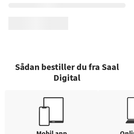
Sådan bestiller du fra Saal
Digital
Mobil app
Onli