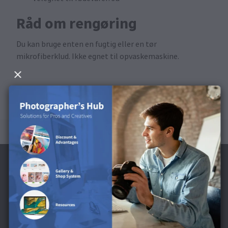
Råd om rengøring
Du kan bruge enten en fugtig eller en tør
mikrofiberklud. Ikke egnet til opvaskemaskine.
Tilmeld dig nyhedsbrevet og modtag en 40
kr. rabat**.