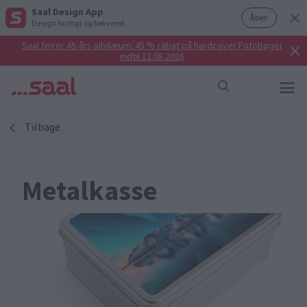
Saal Design App
Åben
Design hurtigt og bekvemt.
Saal fejrer 45-års jubilæum: 45 % rabat på hardcover Fotobøger
indtil 12.08.2026
Tilbage
Metalkasse