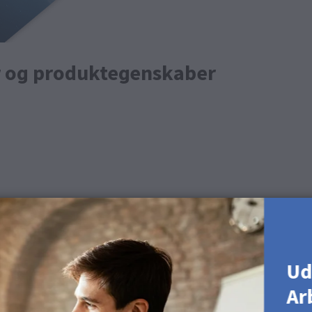
r og produktegenskaber
Ud
Ar