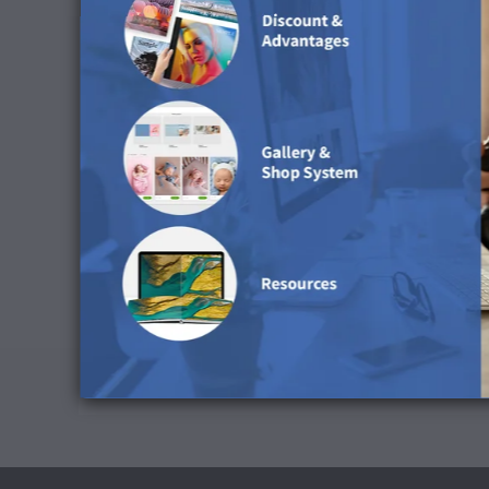
Hensigt med gengivelse: Perceptuel
Kompensation af sortpunkt: Aktiver
Simuler papirfarve: Deaktiver
Download ICC-profil
Råd om rengøring
Vi anbefaler ikke at bruge vand til at rengøre d
Fås i følgende produkter
Denne overflade fås til postkort og retroprint i