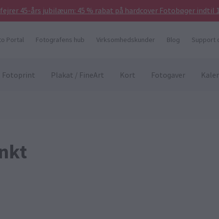
 fejrer 45-års jubilæum: 45 % rabat på hardcover Fotobøger indtil 
to Portal
Fotografens hub
Virksomhedskunder
Blog
Support 
Fotoprint
Plakat / FineArt
Kort
Fotogaver
Kale
ankt