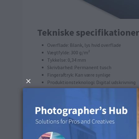
Tekniske specifikatione
Overflade: Blank, lys hvid overflade
Vægtfylde: 300 g/m²
Tykkelse: 0,34 mm
Skrivbarhed: Permanent tusch
Fingeraftryk: Kan være synlige
Produktionsteknologi: Digital udskrivning
Vegansk: Ja
FSC®-certificeret: Ja
ICC-profil
Farverum: CMYK
Bevar CMYK-numre: Deaktiver