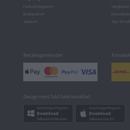
Fødselsdagskort
Vægkunst 
Bryllupskort
Konsultat
Julekort
Tips til r
Betalingsmetoder
Forsend
Design med fuld funktionalitet
Saal Design Program
Saal Design Program
Download
Download
Software til Windows
Software macOS