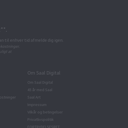
**.
an til enhver tid afmelde dig igen.
kostninger.
ligt at
Om Saal Digital
Om Saal Digital
45 år med Saal
ostninger
Saal Art
Impressum
Vilkår og betingelser
Privatlivspolitik
FORTRYDELSESRET