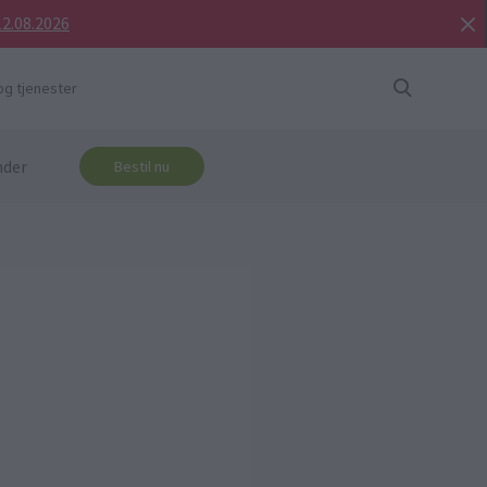
12.08.2026
og tjenester
nder
Bestil nu