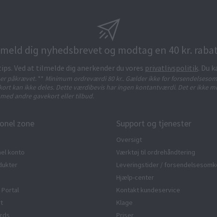
lmeld dig nyhedsbrevet og modtag en 40 kr. rabat
tips. Ved at tilmelde dig anerkender du vores
privatlivspolitik
. Du k
t er påkrævet.
**
Minimum ordreværdi 80 kr.. Gælder ikke for forsendelsesom
ort kan ikke deles. Dette værdibevis har ingen kontantværdi. Det er ikke mu
med andre gavekort eller tilbud.
onel zone
Support og tjenester
Oversigt
el konto
Værktøj til ordrehåndtering
dukter
Leveringstider / forsendelsesomk
Hjælp-center
 Portal
Kontakt kundeservice
rt
Klage
rds
Priser