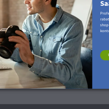
Sa
Profe
rabat
shop-
kont
enne overflade. Brug om nødvendigt en tør og blød mikrofiberklud.
 blank udgave.