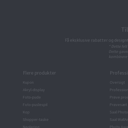
Ti
Få eksklusive rabatter og design
* Dette fel
Dette gavek
kombinere 
Flere produkter
Professi
Kupon
Oversigt
Akryl-display
Profession
Foto-pude
Prøve pro
Foto-puslespil
Prøvesæt
Kop
Saal Photo
Shopper-taske
Saal WallA
Nøglering
Photo Awa