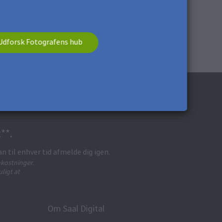
Udforsk Fotografens hub
**.
an til enhver tid afmelde dig igen.
kostninger.
ligt at
Om Saal Digital