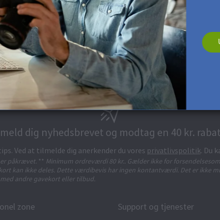
lmeld dig nyhedsbrevet og modtag en 40 kr. rabat
tips. Ved at tilmelde dig anerkender du vores
privatlivspolitik
. Du k
t er påkrævet.
**
Minimum ordreværdi 80 kr.. Gælder ikke for forsendelsesom
ort kan ikke deles. Dette værdibevis har ingen kontantværdi. Det er ikke mu
med andre gavekort eller tilbud.
onel zone
Support og tjenester