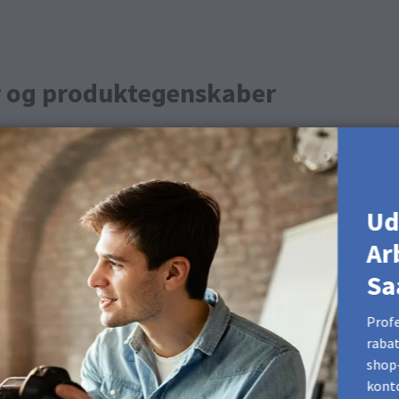
r og produktegenskaber
og 45 % genanvendt affald efter forbrug (PCW rPET)
Ud
54 B: 93 #17365d
Ar
Sa
e denne overflade.
Profe
rabat
shop-
kont