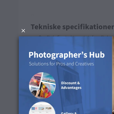
Tekniske specifikatione
Overflade: Fin struktureret stofoverflade
Vegansk: Ja
Materiale: 55 % havgenanvendt PET (rPET) 
Produktionsproces: Direkte UV-udskrivning
Farve på skrifttypen i prøvesættet: R: 23 G: 
Råd om rengøring
Du kan bruge en tør mikrofiberklud til at rengør
Fås i følgende produkter
Dette produkt fås til fotobøger.