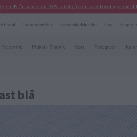
 fejrer 45-års jubilæum: 45 % rabat på hardcover Fotobøger indtil 
to Portal
Fotografens hub
Virksomhedskunder
Blog
Support 
Fotoprint
Plakat / FineArt
Kort
Fotogaver
Kale
st blå