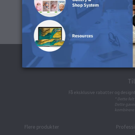
Ti
Få eksklusive rabatter og design
* Dette fel
Dette gavek
kombinere 
Flere produkter
Professi