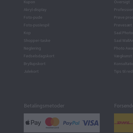
Kupon
Oversigt
Akryl-display
Profession
Foto-pude
Prøve pro
Foto-puslespil
Prøvesæt
Kop
Saal Photo
Shopper-taske
Saal WallA
Nøglering
Photo Awa
Fødselsdagskort
Vægkunst 
Bryllupskort
Konsultat
Julekort
Tips til r
Betalingsmetoder
Forsend