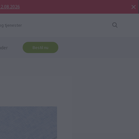
12.08.2026
og tjenester
nder
Bestil nu