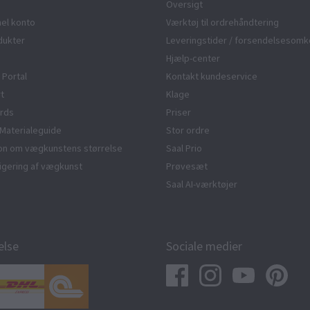
Oversigt
el konto
Værktøj til ordrehåndtering
dukter
Leveringstider / forsendelsesomk
Hjælp-center
 Portal
Kontakt kundeservice
rt
Klage
rds
Priser
Materialeguide
Stor ordre
ion om vægkunstens størrelse
Saal Prio
edigering af vægkunst
Prøvesæt
Saal AI-værktøjer
else
Sociale medier