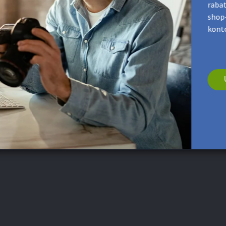
s produktvideo
rabat
shop-
kont