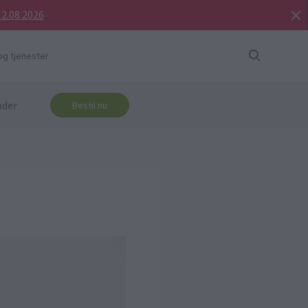
12.08.2026
og tjenester
nder
Bestil nu