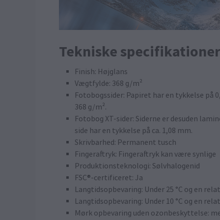
Tekniske specifikatione
Finish: Højglans
Vægtfylde: 368 g/m²
Fotobogssider: Papiret har en tykkelse på 
368 g/m².
Fotobog XT-sider: Siderne er desuden lami
side har en tykkelse på ca. 1,08 mm.
Skrivbarhed: Permanent tusch
Fingeraftryk: Fingeraftryk kan være synlige
Produktionsteknologi: Sølvhalogenid
FSC®-certificeret: Ja
Langtidsopbevaring: Under 25 °C og en relativ
Langtidsopbevaring: Under 10 °C og en relati
Mørk opbevaring uden ozonbeskyttelse: me