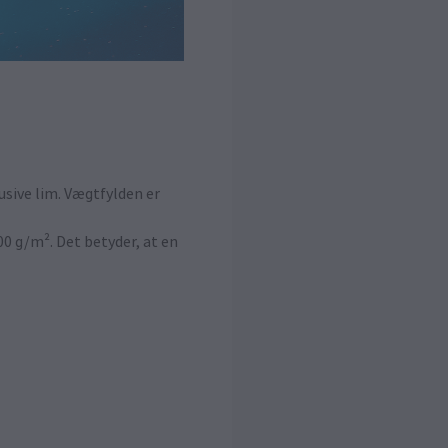
usive lim. Vægtfylden er
0 g/m². Det betyder, at en