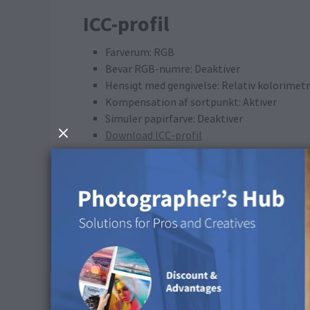
ICC-profil
Farverum: RGB
Bevar RGB-numre: Deaktiver
Hensigt med gengivelse: Relativ kolorimetr
Kompensation af sortpunkt: Aktiver
Simuler papirfarve: Deaktiver
Download ICC-profil
Råd om rengøring
Vi anbefaler ikke at bruge vand til at rengøre d
mulighed for, at siderne kan blive ridsede.
Fås i følgende produkter
Denne overflade er tilgængelig til fotobøger.