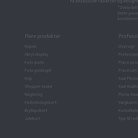
Få eksklusive rabatter og design
* Dette fel
Dette gavek
kombinere 
Flere produkter
Professi
Kupon
Oversigt
Akryl-display
Profession
Foto-pude
Prøve pro
Foto-puslespil
Prøvesæt
Kop
Saal Photo
Shopper-taske
Saal WallA
Nøglering
Photo Awa
Fødselsdagskort
Vægkunst 
Bryllupskort
Konsultat
Julekort
Tips til r