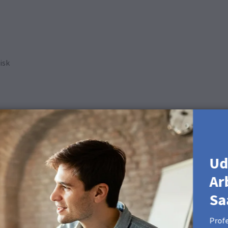
isk
enne overflade. Hvis det er nødvendigt, kan du bruge en blød mikrof
Ud
Ar
Sa
Profe