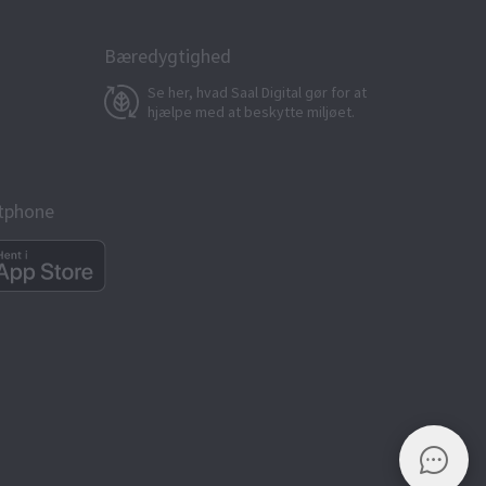
Bæredygtighed
Se her, hvad Saal Digital gør for at
hjælpe med at beskytte miljøet.
rtphone