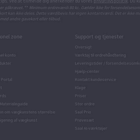
tips. Ved at tilmelde dig anerkender du vores
privatlivspolitik
. Du k
t er påkrævet.
**
Minimum ordreværdi 80 kr.. Gælder ikke for forsendelsesom
ort kan ikke deles. Dette værdibevis har ingen kontantværdi. Det er ikke mu
med andre gavekort eller tilbud.
onel zone
Support og tjenester
Oversigt
el konto
Værktøj til ordrehåndtering
dukter
Leveringstider / forsendelsesomk
Hjælp-center
 Portal
Kontakt kundeservice
rt
Klage
rds
Priser
Materialeguide
Stor ordre
ion om vægkunstens størrelse
Saal Prio
edigering af vægkunst
Prøvesæt
Saal AI-værktøjer