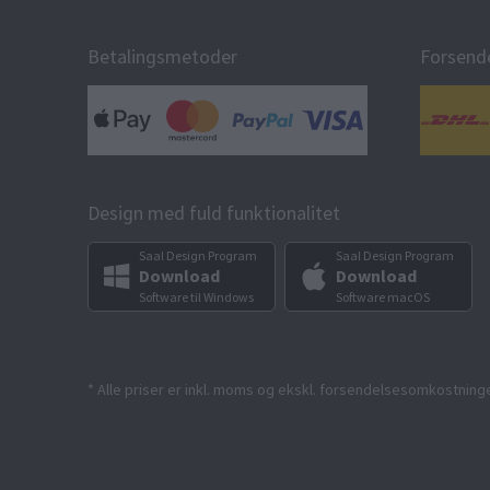
Betalingsmetoder
Forsend
Design med fuld funktionalitet
Saal Design Program
Saal Design Program
Download
Download
Software til Windows
Software macOS
* Alle priser er inkl. moms og ekskl. forsendelsesomkostninge