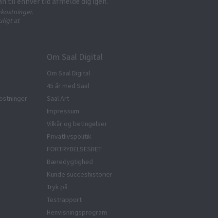
an til enhver tid afmelde dig igen.
kostninger.
ligt at
Om Saal Digital
Om Saal Digital
45 år med Saal
ostninger
Saal Art
Impressum
Vilkår og betingelser
Privatlivspolitik
FORTRYDELSESRET
Bæredygtighed
Kunde succeshistorier
Tryk på
Testrapport
Henvisningsprogram