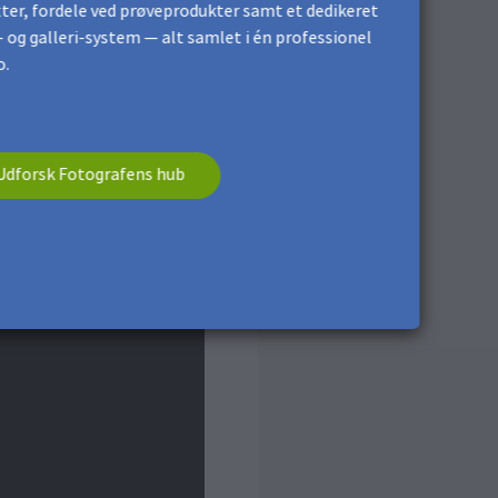
ter, fordele ved prøveprodukter samt et dedikeret
 og galleri-system — alt samlet i én professionel
o.
Udforsk Fotografens hub