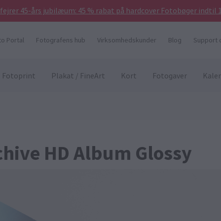
 fejrer 45-års jubilæum: 45 % rabat på hardcover Fotobøger indtil 
to Portal
Fotografens hub
Virksomhedskunder
Blog
Support 
Fotoprint
Plakat / FineArt
Kort
Fotogaver
Kale
rchive HD Album Glossy