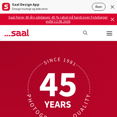
Saal Design App
Åben
Design hurtigt og bekvemt.
Saal fejrer 45-års jubilæum: 45 % rabat på hardcover Fotobøger
indtil 12.08.2026