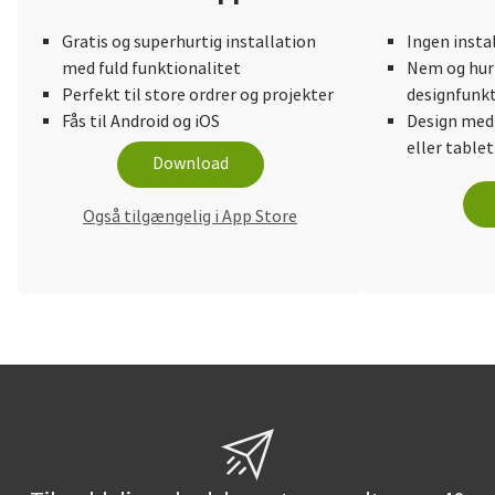
Gratis og superhurtig installation
Ingen insta
med fuld funktionalitet
Nem og hurt
Perfekt til store ordrer og projekter
designfunkt
Fås til Android og iOS
Design med
eller tablet
Download
Også tilgængelig i App Store