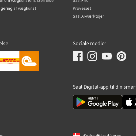
ion om vægkunstens størrelse
Saal Prio
edigering af vægkunst
Prøvesæt
Saal AI-værktøjer
else
Sociale medier
Saal Digital-app til din sma
r.
Ændre dit land/sprog