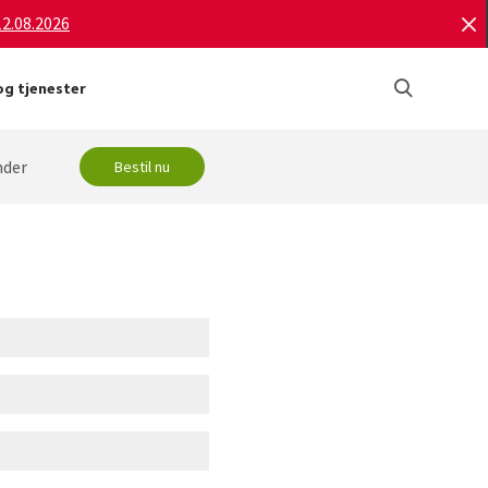
12.08.2026
g tjenester
nder
Bestil nu