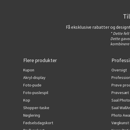
Ti
Få eksklusive rabatter og design
* Dette fel
Dette gavek
kombinere 
Flere produkter
Professi
Kupon
Oversigt
Akryl-display
Profession
Foto-pude
Prøve pro
Foto-puslespil
Prøvesæt
Kop
Saal Photo
Shopper-taske
Saal WallA
Nøglering
Photo Awa
Fødselsdagskort
Vægkunst 