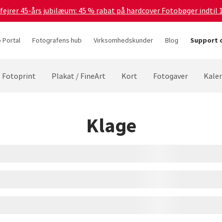
 fejrer 45-års jubilæum: 45 % rabat på hardcover Fotobøger indtil 
 Portal
Fotografens hub
Virksomhedskunder
Blog
Support o
Fotoprint
Plakat / FineArt
Kort
Fotogaver
Kale
Klage