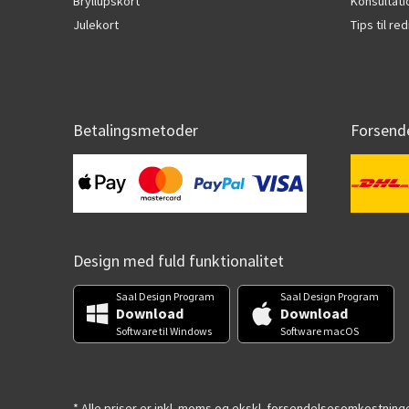
Bryllupskort
Konsultat
Julekort
Tips til r
Betalingsmetoder
Forsend
Design med fuld funktionalitet
Saal Design Program
Saal Design Program
Download
Download
Software til Windows
Software macOS
* Alle priser er inkl. moms og ekskl. forsendelsesomkostninge