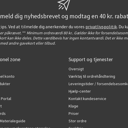
lmeld dig nyhedsbrevet og modtag en 40 kr. rabat
tips. Ved at tilmelde dig anerkender du vores
privatlivspolitik
. Du k
t er påkrævet.
**
Minimum ordreværdi 80 kr.. Gælder ikke for forsendelsesom
ort kan ikke deles. Dette værdibevis har ingen kontantværdi. Det er ikke mu
med andre gavekort eller tilbud.
onel zone
Support og tjenester
Oversigt
el konto
Værktøj til ordrehåndtering
dukter
Leveringstider / forsendelsesomk
Hjælp-center
 Portal
Kontakt kundeservice
rt
Klage
rds
Priser
Materialeguide
Stor ordre