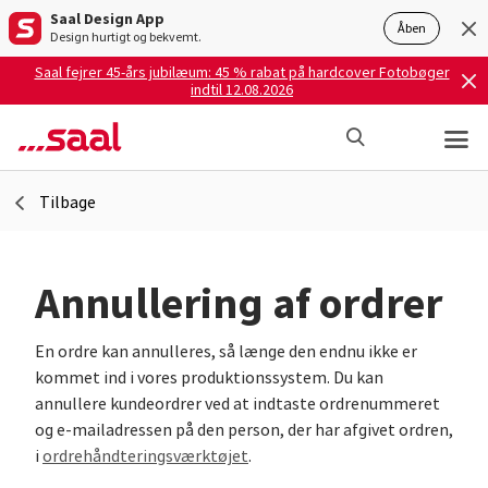
Saal Design App
Åben
Design hurtigt og bekvemt.
Saal fejrer 45-års jubilæum: 45 % rabat på hardcover Fotobøger
indtil 12.08.2026
Tilbage
Annullering af ordrer
En ordre kan annulleres, så længe den endnu ikke er
kommet ind i vores produktionssystem. Du kan
annullere kundeordrer ved at indtaste ordrenummeret
og e-mailadressen på den person, der har afgivet ordren,
i
ordrehåndteringsværktøjet
.