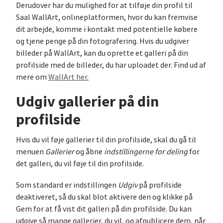
Derudover har du mulighed for at tilføje din profil til
Saal WallArt, onlineplatformen, hvor du kan fremvise
dit arbejde, komme i kontakt med potentielle købere
og tjene penge på din fotografering. Hvis du udgiver
billeder på WallArt, kan du oprette et galleri på din
profilside med de billeder, du har uploadet der. Find ud af
mere om
WallArt her.
Udgiv gallerier på din
profilside
Hvis du vil føje gallerier til din profilside, skal du gå til
menuen
Gallerier
og åbne
indstillingerne for deling
for
det galleri, du vil føje til din profilside.
Som standard er indstillingen
Udgiv
på profilside
deaktiveret, så du skal blot aktivere den og klikke på
Gem for at få vist dit galleri på din profilside. Du kan
udgive så mange gallerier, du vil, og afpublicere dem, når