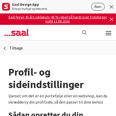
Saal Design App
Åben
Design hurtigt og bekvemt.
Saal fejrer 45-års jubilæum: 45 % rabat på hardcover Fotobøger
indtil 12.08.2026
Tilbage
Profil- og
sideindstillinger
Uanset om det er en portefølje eller en webshop, kan du
skræddersy din profilside, så den passer til dine behov.
Sådan opretter du din