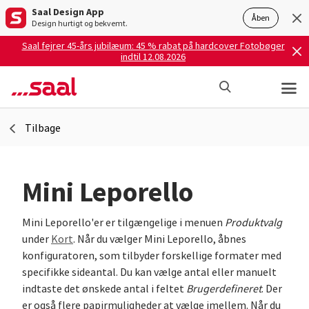
Saal Design App
Åben
Design hurtigt og bekvemt.
Saal fejrer 45-års jubilæum: 45 % rabat på hardcover Fotobøger
indtil 12.08.2026
Tilbage
Mini Leporello
Mini Leporello'er er tilgængelige i menuen
Produktvalg
under
Kort
. Når du vælger Mini Leporello, åbnes
konfiguratoren, som tilbyder forskellige formater med
specifikke sideantal. Du kan vælge antal eller manuelt
indtaste det ønskede antal i feltet
Brugerdefineret
. Der
er også flere papirmuligheder at vælge imellem. Når du