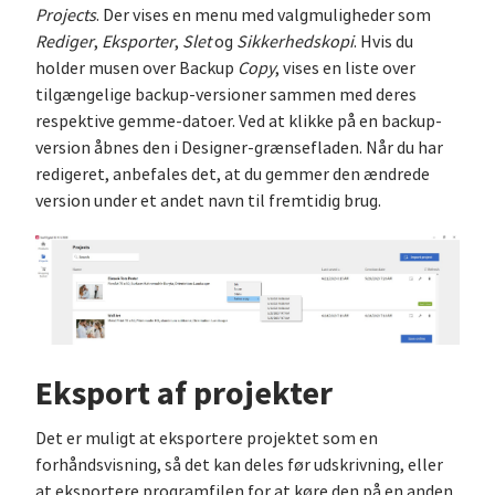
Projects
. Der vises en menu med valgmuligheder som
Rediger
,
Eksporter
,
Slet
og
Sikkerhedskopi
. Hvis du
holder musen over Backup
Copy
, vises en liste over
tilgængelige backup-versioner sammen med deres
respektive gemme-datoer. Ved at klikke på en backup-
version åbnes den i Designer-grænsefladen. Når du har
redigeret, anbefales det, at du gemmer den ændrede
version under et andet navn til fremtidig brug.
Eksport af projekter
Det er muligt at eksportere projektet som en
forhåndsvisning, så det kan deles før udskrivning, eller
at eksportere programfilen for at køre den på en anden