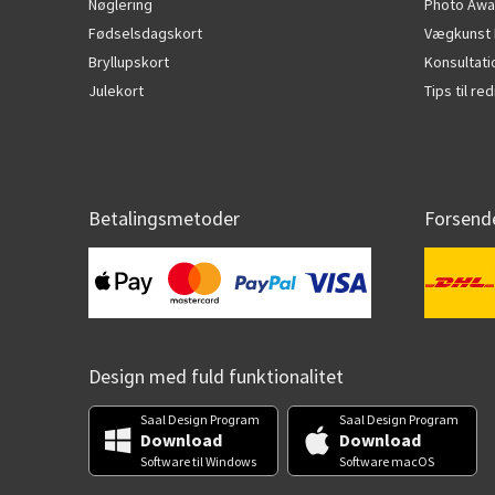
Nøglering
Photo Awa
Fødselsdagskort
Vægkunst 
Bryllupskort
Konsultat
Julekort
Tips til r
Betalingsmetoder
Forsend
Design med fuld funktionalitet
Saal Design Program
Saal Design Program
Download
Download
Software til Windows
Software macOS