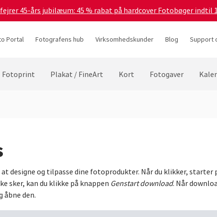
 fejrer 45-års jubilæum: 45 % rabat på hardcover Fotobøger indtil 
to Portal
Fotografens hub
Virksomhedskunder
Blog
Support 
Fotoprint
Plakat / FineArt
Kort
Fotogaver
Kale
s
at designe og tilpasse dine fotoprodukter. Når du klikker, starter
ke sker, kan du klikke på knappen
Genstart download
. Når download
g åbne den.