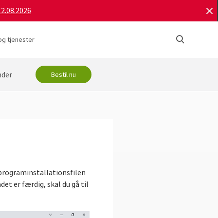
12.08.2026
og tjenester
nder
Bestil nu
 programinstallationsfilen
et er færdig, skal du gå til