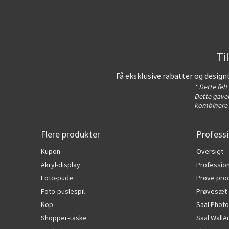
Ti
Få eksklusive rabatter og design
* Dette fel
Dette gavek
kombinere 
Flere produkter
Professi
Kupon
Oversigt
Akryl-display
Profession
Foto-pude
Prøve pro
Foto-puslespil
Prøvesæt
Kop
Saal Photo
Shopper-taske
Saal WallA