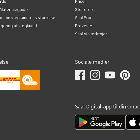
rds
Priser
Materialeguide
Stor ordre
ion om vægkunstens størrelse
Saal Prio
edigering af vægkunst
Prøvesæt
Saal AI-værktøjer
else
Sociale medier
Saal Digital-app til din sma