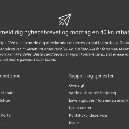
lmeld dig nyhedsbrevet og modtag en 40 kr. rabat
tips. Ved at tilmelde dig anerkender du vores
privatlivspolitik
. Du k
t er påkrævet.
**
Minimum ordreværdi 80 kr.. Gælder ikke for forsendelsesom
ort kan ikke deles. Dette værdibevis har ingen kontantværdi. Det er ikke mu
med andre gavekort eller tilbud.
onel zone
Support og tjenester
Oversigt
el konto
Værktøj til ordrehåndtering
dukter
Leveringstider / forsendelsesomk
Hjælp-center
 Portal
Kontakt kundeservice
rt
Klage