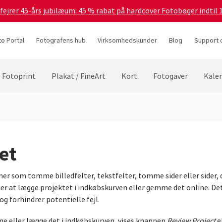
 fejrer 45-års jubilæum: 45 % rabat på hardcover Fotobøger indtil 
to Portal
Fotografens hub
Virksomhedskunder
Blog
Support 
Fotoprint
Plakat / FineArt
Kort
Fotogaver
Kale
et
er som tomme billedfelter, tekstfelter, tomme sider eller sider, d
er at lægge projektet i indkøbskurven eller gemme det online. Det e
og forhindrer potentielle fejl.
e eller lægge det i indkøbskurven, vises knappen
Review Project
e