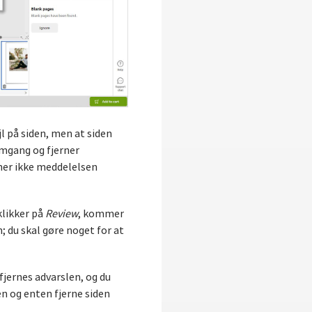
jl på siden, men at siden
emgang og fjerner
rner ikke meddelelsen
klikker på
Review
, kommer
; du skal gøre noget for at
 fjernes advarslen, og du
en og enten fjerne siden