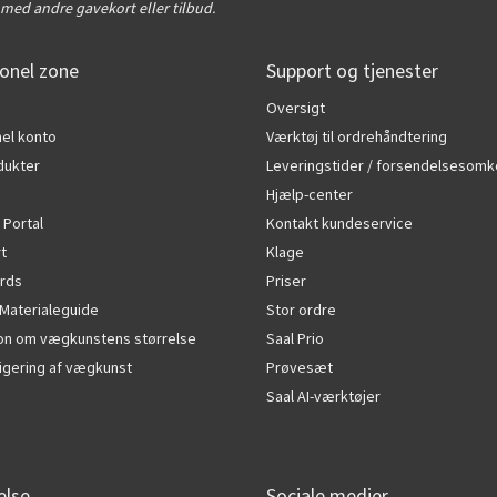
med andre gavekort eller tilbud.
onel zone
Support og tjenester
Oversigt
el konto
Værktøj til ordrehåndtering
dukter
Leveringstider / forsendelsesomk
Hjælp-center
 Portal
Kontakt kundeservice
rt
Klage
rds
Priser
Materialeguide
Stor ordre
ion om vægkunstens størrelse
Saal Prio
edigering af vægkunst
Prøvesæt
Saal AI-værktøjer
else
Sociale medier