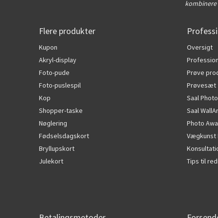
kombinere 
Flere produkter
Professi
Kupon
Oversigt
Akryl-display
Profession
Foto-pude
Prøve pro
Foto-puslespil
Prøvesæt
Kop
Saal Photo
Shopper-taske
Saal WallA
Nøglering
Photo Awa
Fødselsdagskort
Vægkunst 
Bryllupskort
Konsultat
Julekort
Tips til r
Betalingsmetoder
Forsend