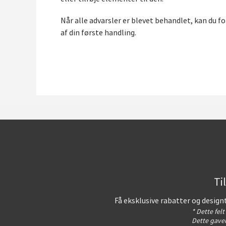
Når alle advarsler er blevet behandlet, kan du 
af din første handling.
Ti
Få eksklusive rabatter og design
* Dette fel
Dette gavek