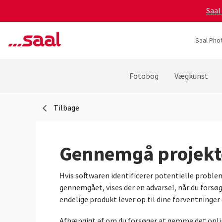
Saal
Saal Pho
Fotobog
Vægkunst
Tilbage
Gennemgå projekt
Hvis softwaren identificerer potentielle problem
gennemgået, vises der en advarsel, når du forsøg
endelige produkt lever op til dine forventninger 
Afhængigt af om du forsøger at gemme det onlin