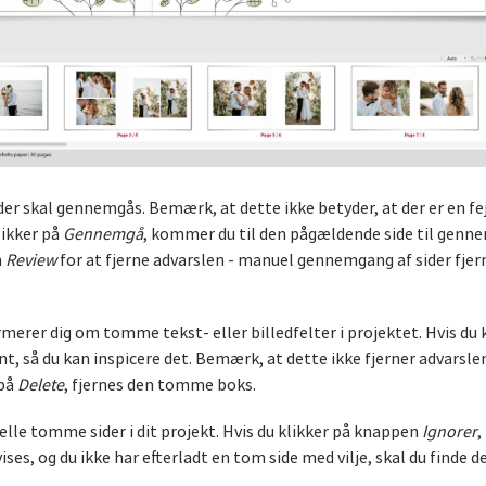
, der skal gennemgås. Bemærk, at dette ikke betyder, at der er en fe
likker på
Gennemgå
, kommer du til den pågældende side til genn
n
Review
for at fjerne advarslen - manuel gennemgang af sider fje
rmerer dig om tomme tekst- eller billedfelter i projektet. Hvis du 
t, så du kan inspicere det. Bemærk, at dette ikke fjerner advarslen
 på
Delete
, fjernes den tomme boks.
elle tomme sider i dit projekt. Hvis du klikker på knappen
Ignorer
,
es, og du ikke har efterladt en tom side med vilje, skal du finde d