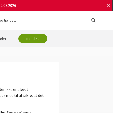
12.08.2026
og tjenester
nder
Bestil nu
er ikke er blevet
r med til at sikre, at det
ller
Review Project