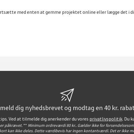
fortsætte med enten at gemme projektet online eller lægge det i d
lmeld dig nyhedsbrevet og modtag en 40 kr. rabat
tips. Ved at tilmelde dig anerkender du vores
privatlivspolitik
. Du k
t er påkrævet.
**
Minimum ordreværdi 80 kr.. Gælder ikke for forsendelsesom
ort kan ikke deles. Dette værdibevis har ingen kontantværdi. Det er ikke mu