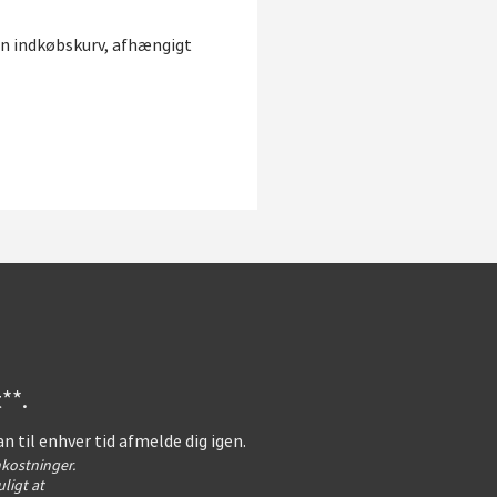
in indkøbskurv, afhængigt
**.
an til enhver tid afmelde dig igen.
kostninger.
ligt at