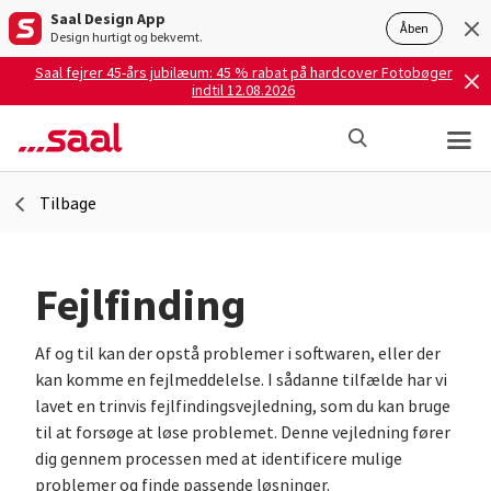
Saal Design App
Åben
Design hurtigt og bekvemt.
Saal fejrer 45-års jubilæum: 45 % rabat på hardcover Fotobøger
indtil 12.08.2026
Tilbage
Fejlfinding
Af og til kan der opstå problemer i softwaren, eller der
kan komme en fejlmeddelelse. I sådanne tilfælde har vi
lavet en trinvis fejlfindingsvejledning, som du kan bruge
til at forsøge at løse problemet. Denne vejledning fører
dig gennem processen med at identificere mulige
problemer og finde passende løsninger.