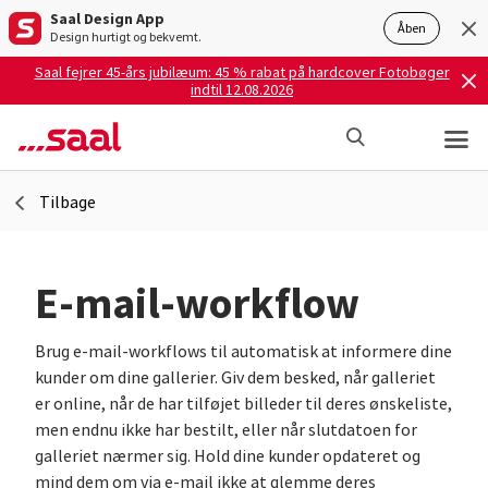
Saal Design App
Åben
Design hurtigt og bekvemt.
Saal fejrer 45-års jubilæum: 45 % rabat på hardcover Fotobøger
indtil 12.08.2026
Tilbage
E-mail-workflow
Brug e-mail-workflows til automatisk at informere dine
kunder om dine gallerier. Giv dem besked, når galleriet
er online, når de har tilføjet billeder til deres ønskeliste,
men endnu ikke har bestilt, eller når slutdatoen for
galleriet nærmer sig. Hold dine kunder opdateret og
mind dem om via e-mail ikke at glemme deres