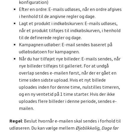
konfiguration)
Efter en ordre: E-mails udløses, når en ordre afgives
i henhold til de angivne regler og dage.
Lagt et produkt i indkøbskurven: E-mails udløses,
når et produkt tilføjes til indkøbskurven, i henhold
til de definerede regler og dage.
Kampagnen udløber: E-mail sendes baseret på
udløbsdatoen for kampagnen.
Når du har tilføjet nye billeder: E-mails sendes, når
nye billeder tilføjes til galleriet. For at undgå
overlap sendes e-mailen først, når der er gået en
time siden sidste upload. Hvis et nyt billede
uploades inden for denne time, nulstilles timeren,
og en ny ventetid på 1 time starter. Hvis der ikke
uploades flere billeder i denne periode, sendes e-
mailen.
Regel
: Beslut hvornår e-mailen skal sendes i forhold til
udløseren. Du kan vælge mellem
Øjeblikkelig
,
Dage før