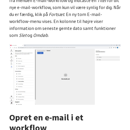
fra menuen E-mail-workflow og indtaste en
Titel
for dit
nye e-mail-workflow, som kun vil være synlig for dig. Når
du er færdig, klik på
Fortsæt
. En ny tom E-mail-
workflow-menu vises. En kolonne til højre viser
information om seneste gemte dato samt funktioner
som
Slet
og
Omdøb
.
Opret en e-mail i et
workflow