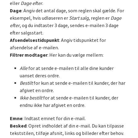
eller
Dage efter
.
Dage
: Angiv det antal dage, som reglen skal gælde. For
eksempel, hvis udløseren er
Start salg
, reglen er
Dage
efter
, og du indtaster 3 dage, sendes e-mailen 3 dage
efter salgsstart.
Afsendelsestidspunkt
: Angiv tidspunktet for
afsendelse af e-mailen.
Filtrer modtager
: Her kan du vælge mellem:
Alle
for at sende e-mailen til alle dine kunder
uanset deres ordre.
Bestilt
for kun at sende e-mailen til kunder, der har
afgivet en ordre.
Ikke bestilt
for at sende e-mailen til kunder, der
endnu ikke har afgivet en ordre.
Emne
: Indtast emnet for din e-mail.
Besked
: Opret indholdet af din e-mail. Du kan tilpasse
tekststilen, tilføje afsnit, links og billeder efter behov.