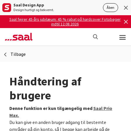
Saal Design App
Åben
Design hurtigt og bekvemt.
Saal fejrer 45-års jubilæum: 45 % rabat på hardcover Fotobøger
indtil 12.08.2026
Tilbage
Håndtering af
brugere
Denne funktion er kun tilgængelig med
Saal Prio
Max.
Du kan give en anden bruger adgang til bestemte
områder på din konto, så I begge kan arbejde på de