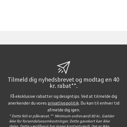
Tilmeld dig nyhedsbrevet og modtag en 40
kr. rabat**.
Få eksklusive rabatter og designtips. Ved at tilmelde dig
anerkender du vores
privatlivspolitik
. Du kan til enhver tid
afmelde dig igen.
* Dette felt er påkrævet.
**
Minimum ordreværdi 80 kr.. Gælder
ikke for forsendelsesomkostninger. Dette gavekort kan ikke
deles. Dette værdibevis har ingen kontantværdi. Det er ikke