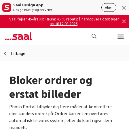
Saal Design App
Åben
Design hurtigt og bekvemt.
Saal fejrer 45-års jubilæum: 45 % rabat på hardcover Fotobøger
indtil 12.08.2026
Tilbage
Bloker ordrer og
erstat billeder
Photo Portal tilbyder dig flere måder at kontrollere
dine kunders ordrer på. Ordrer kan enten overføres
automatisk til vores system, eller du kan frigive dem
manuelt.