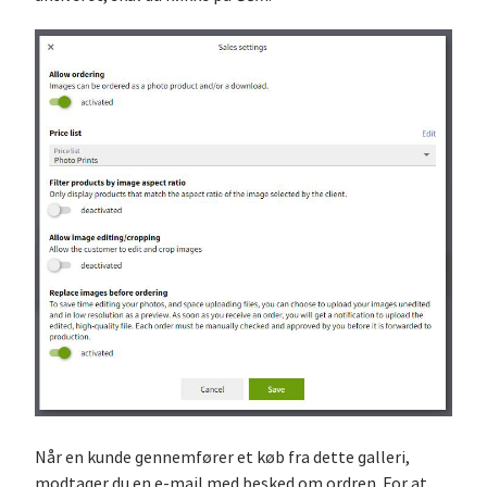
Når en kunde gennemfører et køb fra dette galleri,
modtager du en e-mail med besked om ordren. For at