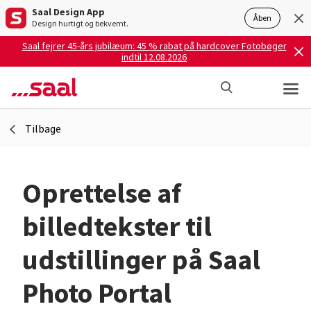
Saal Design App
Åben
Design hurtigt og bekvemt.
Saal fejrer 45-års jubilæum: 45 % rabat på hardcover Fotobøger
indtil 12.08.2026
Tilbage
Oprettelse af
billedtekster til
udstillinger på Saal
Photo Portal