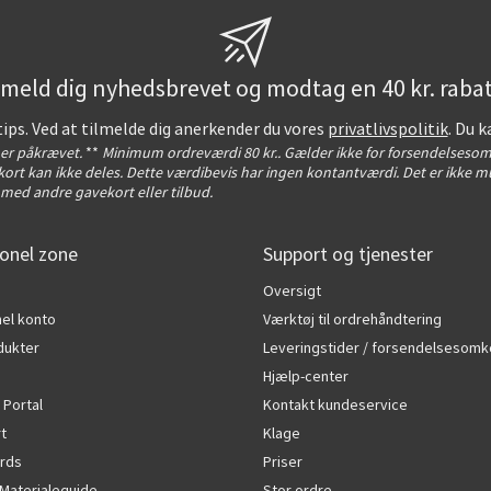
lmeld dig nyhedsbrevet og modtag en 40 kr. rabat
tips. Ved at tilmelde dig anerkender du vores
privatlivspolitik
. Du k
t er påkrævet.
**
Minimum ordreværdi 80 kr.. Gælder ikke for forsendelsesom
ort kan ikke deles. Dette værdibevis har ingen kontantværdi. Det er ikke mu
med andre gavekort eller tilbud.
onel zone
Support og tjenester
Oversigt
el konto
Værktøj til ordrehåndtering
dukter
Leveringstider / forsendelsesomk
Hjælp-center
 Portal
Kontakt kundeservice
rt
Klage
rds
Priser
Materialeguide
Stor ordre