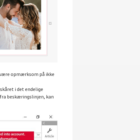
er, være opmærksom på ikke
eskåret i det endelige
fra beskæringslinjen, kan