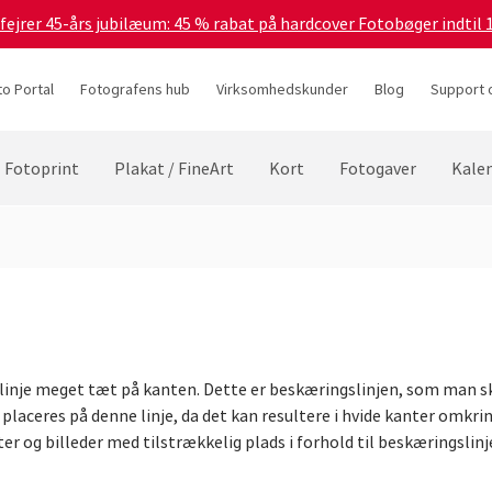
 fejrer 45-års jubilæum: 45 % rabat på hardcover Fotobøger indtil 
to Portal
Fotografens hub
Virksomhedskunder
Blog
Support 
Fotoprint
Plakat / FineArt
Kort
Fotogaver
Kale
d linje meget tæt på kanten. Dette er beskæringslinjen, som man s
 placeres på denne linje, da det kan resultere i hvide kanter omkri
er og billeder med tilstrækkelig plads i forhold til beskæringslinj