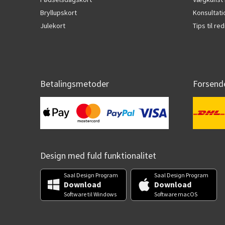
Bryllupskort
Konsultat
Julekort
Tips til r
Betalingsmetoder
Forsend
Design med fuld funktionalitet
Saal Design Program
Saal Design Program
Download
Download
Software til Windows
Software macOS