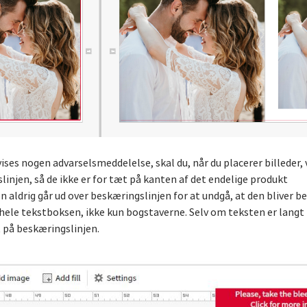
e vises nogen advarselsmeddelelse, skal du, når du placerer billed
linjen, så de ikke er for tæt på kanten af det endelige produkt
en aldrig går ud over beskæringslinjen for at undgå, at den bliver b
ele tekstboksen, ikke kun bogstaverne. Selv om teksten er langt 
t på beskæringslinjen.