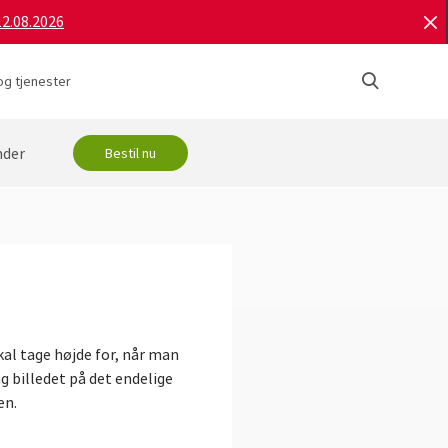
12.08.2026
og tjenester
nder
Bestil nu
kal tage højde for, når man
ng billedet på det endelige
en.