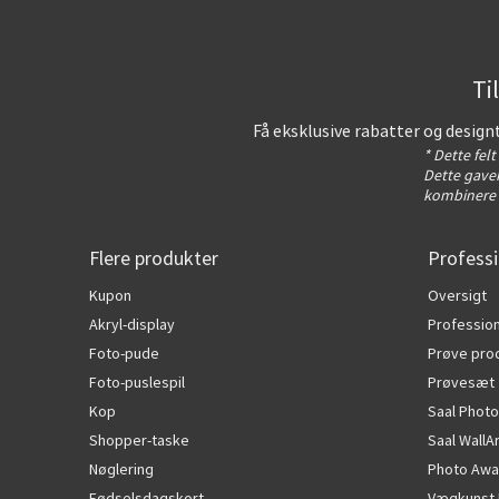
Ti
Få eksklusive rabatter og design
* Dette fel
Dette gavek
kombinere 
Flere produkter
Professi
Kupon
Oversigt
Akryl-display
Profession
Foto-pude
Prøve pro
Foto-puslespil
Prøvesæt
Kop
Saal Photo
Shopper-taske
Saal WallA
Nøglering
Photo Awa
Fødselsdagskort
Vægkunst 