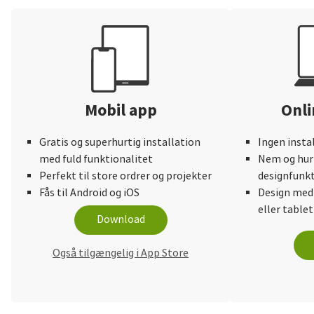
Mobil app
Onli
Gratis og superhurtig installation
Ingen insta
med fuld funktionalitet
Nem og hurt
Perfekt til store ordrer og projekter
designfunkt
Fås til Android og iOS
Design med
eller tablet
Download
Også tilgængelig i App Store