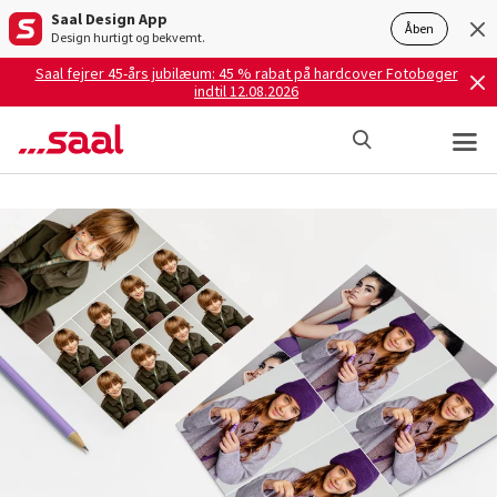
Saal Design App
Åben
Design hurtigt og bekvemt.
Saal fejrer 45-års jubilæum: 45 % rabat på hardcover Fotobøger
indtil 12.08.2026