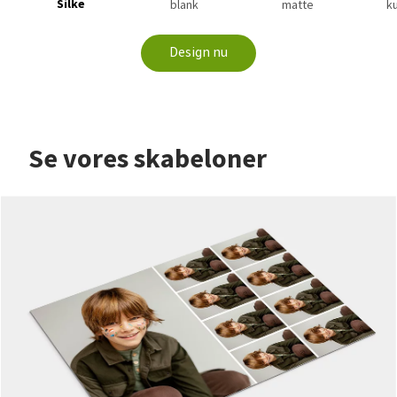
Silke
blank
matte
ku
Design nu
Se vores skabeloner