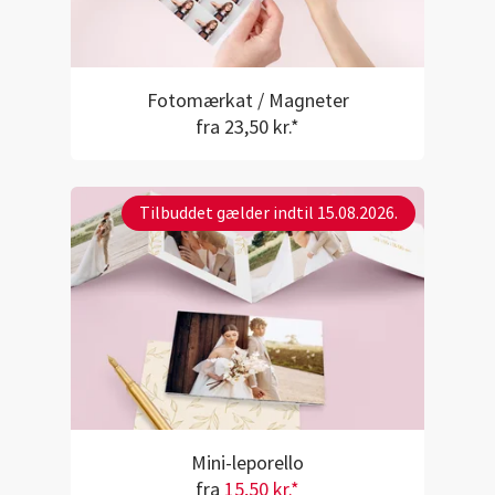
Fotomærkat / Magneter
fra 23,50 kr.*
Tilbuddet gælder indtil 15.08.2026.
Mini-leporello
fra
15,50 kr.*