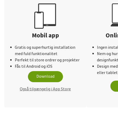
Mobil app
Onli
Gratis og superhurtig installation
Ingen insta
med fuld funktionalitet
Nem og hurt
Perfekt til store ordrer og projekter
designfunkt
Fås til Android og iOS
Design med
eller tablet
Download
Også tilgængelig i App Store