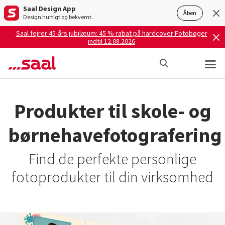
Saal Design App
Åben
Design hurtigt og bekvemt.
Saal fejrer 45-års jubilæum: 45 % rabat på hardcover Fotobøger
indtil 12.08.2026
Produkter til skole- og
børnehavefotografering
Find de perfekte personlige
fotoprodukter til din virksomhed