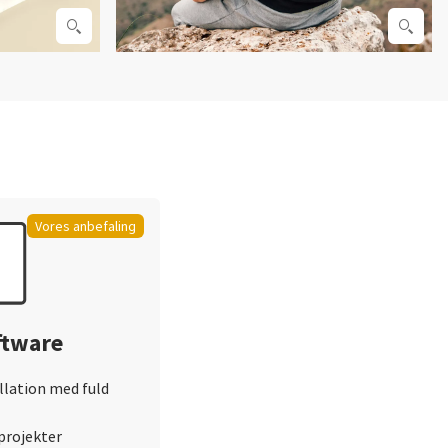
Vores anbefaling
ftware
llation med fuld
 projekter