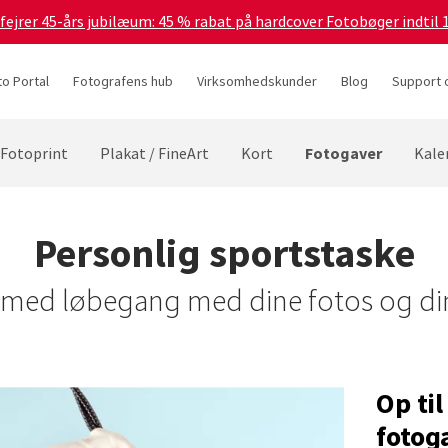
 fejrer 45-års jubilæum: 45 % rabat på hardcover Fotobøger indtil 
to Portal
Fotografens hub
Virksomhedskunder
Blog
Support 
Fotogaver
Fotoprint
Plakat / FineArt
Kort
Kale
Personlig sportstaske
 med løbegang med dine fotos og din
Op ti
fotog