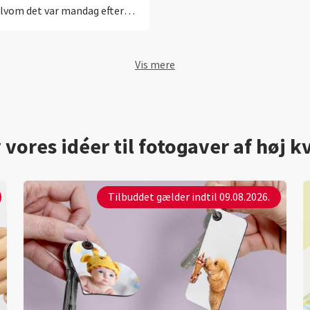
lvom det var mandag efter
ack friday. Overskudsagtigt!
Vis mere
 vores idéer til fotogaver af høj kv
Tilbuddet gælder indtil 09.08.2026.