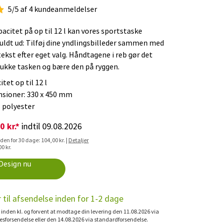
5/5 af 4 kundeanmeldelser
acitet på op til 12 l kan vores sportstaske
fuldt ud: Tilføj dine yndlingsbilleder sammen med
tekst efter eget valg. Håndtagene i reb gør det
lukke tasken og bære den på ryggen.
tet op til 12 l
sioner: 330 x 450 mm
 polyester
0 kr.*
indtil 09.08.2026
den for 30 dage: 104,00 kr. |
Detaljer
00 kr.
Design nu
r til afsendelse inden for 1-2 dage
l inden kl. og forvent at modtage din levering den 11.08.2026 via
esforsendelse eller den 14.08.2026 via standardforsendelse.