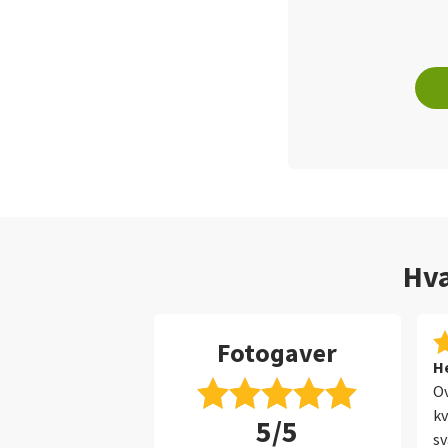
Hva
Fotogaver
He
Ov
kv
5/5
sv