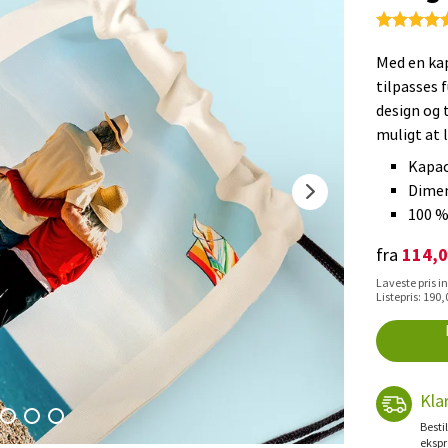
Med en kap
tilpasses 
design og 
muligt at 
Kapaci
Dimen
100 %
114,0
fra
Laveste pris in
Listepris: 190,
Kla
Besti
ekspr