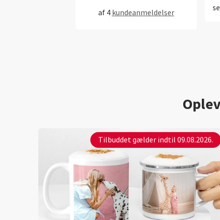
se
af 4
kundeanmeldelser
bl
Oplev
Tilbuddet gælder indtil 09.08.2026.