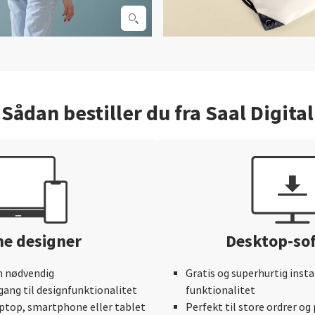
Sådan bestiller du fra Saal Digital
ne designer
Desktop-so
n nødvendig
Gratis og superhurtig insta
ang til designfunktionalitet
funktionalitet
aptop, smartphone eller tablet
Perfekt til store ordrer og