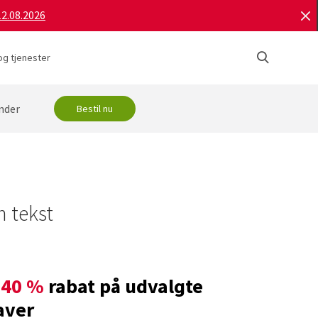
12.08.2026
og tjenester
nder
Bestil nu
 tekst
l
40 %
rabat på udvalgte
aver