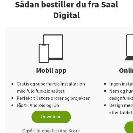
Sådan bestiller du fra Saal
Digital
Mobil app
Onli
Gratis og superhurtig installation
Ingen insta
med fuld funktionalitet
Nem og hurt
Perfekt til store ordrer og projekter
designfunkt
Fås til Android og iOS
Design med
eller tablet
Download
Også tilgængelig i App Store