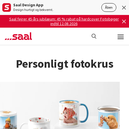
Saal Design App
Åben
Design hurtigt og bekvemt.
Saal fejrer 45-års jubilæum: 45 % rabat på hardcover Fotobøger
indtil 12.08.2026
Personligt fotokrus