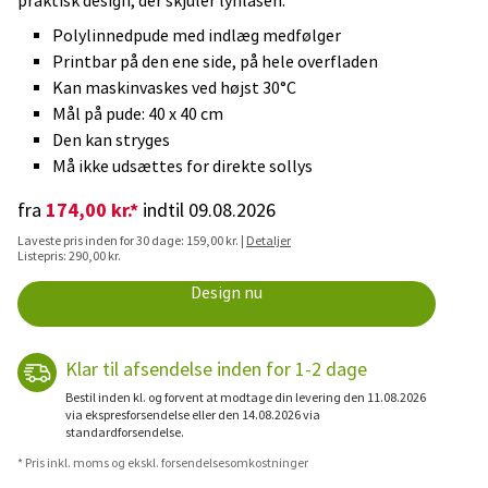
praktisk design, der skjuler lynlåsen.
Polylinnedpude med indlæg medfølger
Printbar på den ene side, på hele overfladen
Kan maskinvaskes ved højst 30°C
Mål på pude: 40 x 40 cm
Den kan stryges
Må ikke udsættes for direkte sollys
174,00 kr.*
fra
indtil 09.08.2026
Laveste pris inden for 30 dage: 159,00 kr. |
Detaljer
Listepris: 290,00 kr.
Design nu
Klar til afsendelse inden for 1-2 dage
Bestil inden kl. og forvent at modtage din levering den 11.08.2026
via ekspresforsendelse eller den 14.08.2026 via
standardforsendelse.
* Pris inkl. moms og ekskl. forsendelsesomkostninger