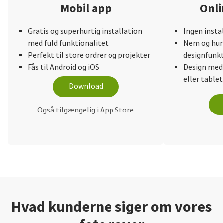
Mobil app
Onli
Gratis og superhurtig installation
Ingen insta
med fuld funktionalitet
Nem og hurt
Perfekt til store ordrer og projekter
designfunkt
Fås til Android og iOS
Design med
eller tablet
Download
Også tilgængelig i App Store
Hvad kunderne siger om vores