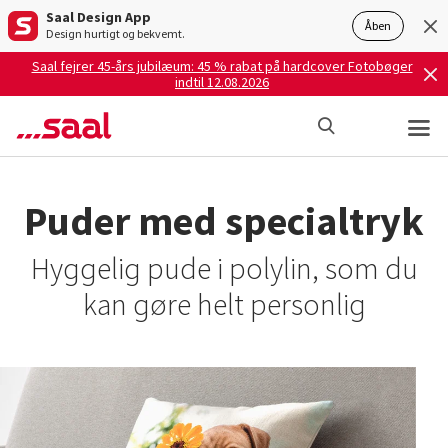
Saal Design App
Åben
Design hurtigt og bekvemt.
Saal fejrer 45-års jubilæum: 45 % rabat på hardcover Fotobøger
indtil 12.08.2026
Puder med specialtryk
Hyggelig pude i polylin, som du
kan gøre helt personlig